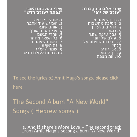
שירי אלבום הבכורה
שירי האלבום השני
"עולם של יופי"
"נפתח לעולם חדש"
1. נכון שאהבתי
1. את עדיין יפה
2. מסיכת מחשבות
2. ואם יש עוד אהבה
3. החיים בלעדיך
3. אוהב שונא
4. נוגע
4. אני מאבד אותך
5. גבר טיפה שונה
5. אחרי הגשם
6. עולם של יופי
6. כל השאר מיותר
7. בדידות טופחת על
7. האחת שאהבת
דלתי
8. זה השיא
8. אני יודע
9. שמח / עליז
9. בך ליגוע
10. נפתח לעולם חדש
10. את מצפה
To see the lyrics of Amit Hayo's songs, please click
here
The Second Album "A New World"
Songs ( Hebrew songs )
2. And If there's More Love – The second track
from Amit Hayo's secong album "A New World"