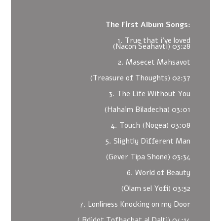
The First Album Songs:
1. True that i've loved
(Nacon Seahavti) 03:28
2. Masecet Mahsavot
(Treasure of Thoughts) 02:37
3. The Life Without You
(Hahaim Biladecha) 03:01
4. Touch (Nogea) 03:08
5. Slightly Different Man
(Gever Tipa Shone) 03:34
6. World of Beauty
(Olam sel Yofi) 03:52
7. Lonliness Knocking on my Door
( Bdidot Tofhachat al Dalti) 04:14