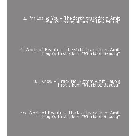
4. I'm Losing You – The forth track from Amit
Hayo's secong album "A New World"
6. World of Beauty – The sixth track from Amit
Hayo's first album "World of Beauty"
8. I Know – Track No. 8 from Amit Hayo's
first album "World of Beauty"
10. World of Beauty – The last track from Amit
Hayo's first album "World of Beauty"