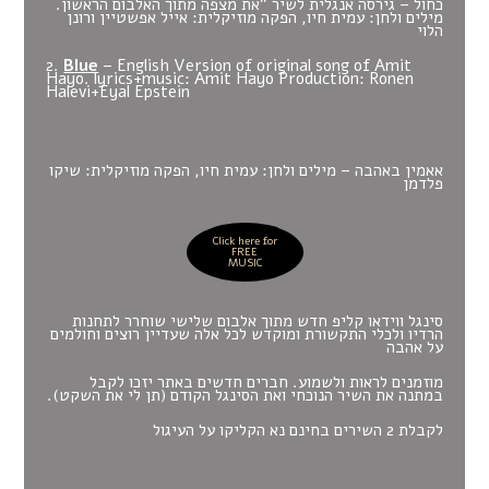
כחול – גירסה אנגלית לשיר "את מצפה מתוך האלבום הראשון.
מילים ולחן: עמית חיו, הפקה מוזיקלית: אייל אפשטיין ורונן
הלוי
2.
Blue
– English Version of original song of Amit
Hayo. lyrics+music: Amit Hayo Production: Ronen
Halevi+Eyal Epstein
אאמין באהבה – מילים ולחן: עמית חיו, הפקה מוזיקלית: שיקו
פלדמן
Click here for
FREE
MUSIC
סינגל ווידאו קליפ חדש מתוך אלבום שלישי שוחרר לתחנות
הרדיו ולכלי התקשורת ומוקדש לכל אלה שעדיין רוצים וחולמים
על אהבה
מוזמנים לראות ולשמוע. חברים חדשים באתר יזכו לקבל
במתנה את השיר הנוכחי ואת הסינגל הקודם (תן לי את השקט).
לקבלת 2 השירים בחינם נא הקליקו על העיגול