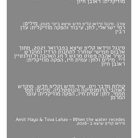
מוזיקלית: ראובן חיון
מילים:
צורב. סינגל ווידאו קליפ חדש שיצא ביוני 2023.
רמי ישראלי,
לחן, עיבוד והפקה מוזיקלית: עדן
רבין
סינגל ווידאו קליפ שיצא בפברואר 2021, מתוך
אלבום חמישי שוחרר לתחנות הרדיו ומוקדש
כשיר אהבה פשוט מרגש ל חג האהבה ול וולנטיין
דיי.
מילים ולחן: עמית חיו, הפקה מוזיקלית:
ראובן חיון
קולות מדבר וים. שיר חדש וקליפ חדש. מוקדש
לאוהבי הרומנטיקה והנוסטלגיה.
מילים: תמר
חממי. לחן: עמית חיו, הפקה מוזיקלית: עופר
המרמן
Amit Hayo & Tova Lahav – When the water recedes
ווידאו קליפ שיצא ב-2026.