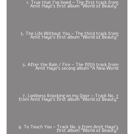
1. True that I've loved – The first track from
Amit Hayo's first album "World of Beauty"
3. The Life Without You – The third track from
Amit Hayo's first album "World of Beauty"
5. After the Rain / Fire – The fifth track from
Amit Hayo's secong album "A New World
7. Lonliness Knocking on my Door – Track No. 7
from Amit Hayo's first album "World of Beauty"
9. To Touch You – Track No. 9 from Amit Hayo's
first album "World of Beauty"