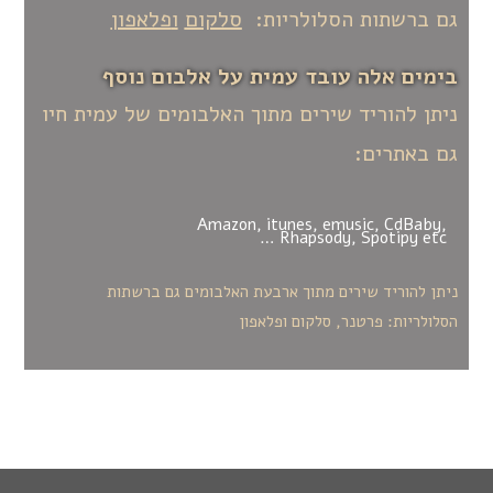
גם ברשתות הסלולריות:
סלקום
ו
פלאפון
בימים אלה עובד עמית על אלבום נוסף
ניתן להוריד שירים מתוך האלבומים של עמית חיו
גם באתרים:
Amazon,
itunes,
emusic, CdBaby,
Rhapsody
,
Spotipy
etc…
ניתן להוריד שירים מתוך ארבעת האלבומים גם ברשתות
הסלולריות:
פרטנר
,
סלקום
ו
פלאפון