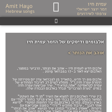
עמית חיו
לתוכן
Amit Hayo
זמר יוצר ישראלי
Hebrew songs
צרפתי לאירועים
אלבומים ודיסקים של הזמר עמית חיו
אוהב את הנותר >
אלבום חדש לעמית חיו – אוהב את הנותר, הרביעי במספר,
האלבום יצא לאור ב-17 בפברואר 2019 .
אלבום פופ רך חדש. בתאריך 23 לפברואר צוין יום פטירתה של
הזמרת עפרה חזה ז"ל. מומלץ לשים לב לעיבוד המחודש של
עמית לקלאסיקה "אתה קורא לי", שיר שביצעה עפרה חזה
בסרט "נערת הפרברים" ונכלל באלבום הבכורה שלה.
בין שירי האלבום ניתן למצוא את השיר "תן לי את השקט"
המושר בטקסים רבים בבתי ספר בארץ ונרקד בחוגי ריקודי עם
בארץ ובעולם. כמו כן באלבום גם שיר החופות המקורי "תישא
אותי לגבר" , עיבוד מחודש ל"גידי" בסגנון אמביאנס עם
גיטרות ,"אאמין באהבה" וכמובן שיר הנושא "אוהב את הנותר"
שמצליח להביא פופ איכותי וסאונד אחר בנוף הישראלי. ניתן