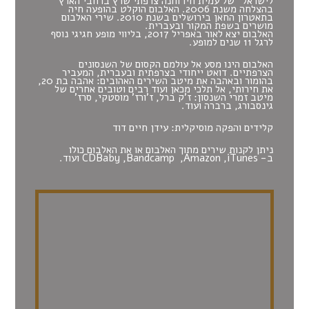
לישראל" של עמית חיו וחנה צרפתי שרץ ברחבי הארץ
בהצלחה משנת 2006. האלבום הוקלט בהופעה חיה
בתאטרון החאן בירושלים בשנת 2010. שירי האלבום
מושרים בשפת המקור ובעברית.
האלבום יצא לאור באפריל 2017, בליווי מופע חגיגי נוסף
לרגל 11 שנים למופע.
האלבום הינו מסע אל עולמם הקסום של השנסונים
הצרפתיים. דואט ייחודי בצרפתית ובעברית, המעביר
בהומור ובאהבה את מיטב השירים האהובים: אהבה בת 20,
את חירותי, אל תלכי מכאן ועוד רבים וטובים אחרים של
מיטב זמרי השנסון: ז'ק ברל, ז'ורז' מוסטקי, סרז'
גינסבורג, ברברה ועוד.
קלידים והפקה מוסיקלית: עידן חיים דוד
ניתן לקנות שירים מתוך האלבום או את האלבום כולו
ב-
iTunes
,
Amazon
,
Bandcamp
,
CDBaby
ועוד.