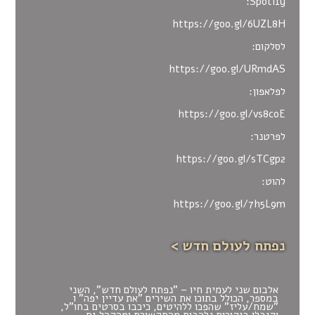
Spotify:
https://goo.gl/6UZL8H
לסלקום
:
https://goo.gl/URmdAS
לפלאפון:
https://goo.gl/vs8coE
לפרטנר
:
https://goo.gl/sTCgp2
להוט:
https://goo.gl/7h5L9m
נפתח לעולם חדש >
אלבום שני לעמית חיו – "נפתח לעולם חדש", השני
במספר, הכולל בתוכו את השירים "את עדיין יפה" ו
"שמח/עליז" שהפכו ללהיטים, כיכבו בסרטים בחו"ל,
וקיבלו ביקורות נלהבות מהתקשורת ומהקהל גם