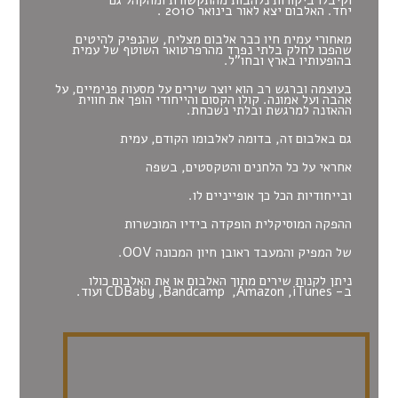
יחד. האלבום יצא לאור בינואר 2010 .
מאחורי עמית חיו כבר אלבום מצליח, שהנפיק להיטים
שהפכו לחלק בלתי נפרד מהרפרטואר השוטף של עמית
בהופעותיו בארץ ובחו"ל.
בעוצמה וברגש רב הוא יוצר שירים על מסעות פנימיים, על
אהבה ועל אמונה. קולו הקסום והייחודי הופך את חווית
ההאזנה למרגשת ובלתי נשכחת.
גם באלבום זה, בדומה לאלבומו הקודם, עמית
אחראי על כל הלחנים והטקסטים, בשפה
ובייחודיות הכל כך אופייניים לו.
ההפקה המוסיקלית הופקדה בידיו המוכשרות
של המפיק והמעבד ראובן חיון המכונה OOV.
ניתן לקנות שירים מתוך האלבום או את האלבום כולו
ב-
iTunes
,
Amazon
,
Bandcamp
,
CDBaby
ועוד.