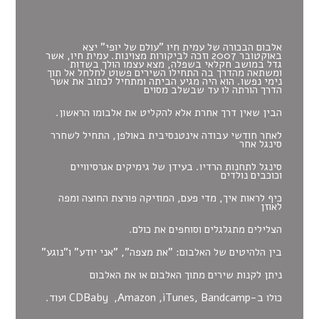
אלבום הבכורה של עמית חיו "עולם של יופי" יצא
באוקטובר 2007 וזכה לביקורות מצוינות. עמית חיו, אשר
גדל במושב חקלאי בשפלה, מצא עצמו הולך בשדות
ומשתאה מהדרך בה התחילו השירים פשוט לחלחל אל תוך
נימי נפשו. הוא היה מגיע הביתה ומתחיל לכתוב את אשר
הדרך הורתה לו עד שבשלב מסוים
הבין שאין דרך אחרת אלא להקליט את אלבומו הראשון.
לאחר חודשי עבודה אינטנסיבית באולפן, התחיל לשחרר
סינגל אחר
סינגל לתחנות הרדיו. בעידן של גימיקים אגרסיוויים
וכוכבים נולדים
כיף לראות איך, מדי פעם, המוזיקה פורצת החוצה ומפה
לאוזן
הצלילים מתגלגלים וסוחפים את כולם.
בין הלהיטים של האלבום: "את מצפה", "אני יודע" ו"נוגע"
ניתן לקנות שירים מתוך האלבום או את האלבום
כולו ב-
Bandcamp
,
iTunes
,
Amazon
,
CDBaby
ועוד.