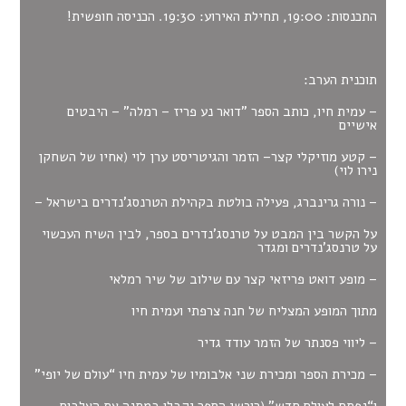
התכנסות: 19:00, תחילת האירוע: 19:30. הכניסה חופשית!
תוכנית הערב:
– עמית חיו, כותב הספר "דואר נע פריז – רמלה" – היבטים
אישיים
– קטע מוזיקלי קצר– הזמר והגיטריסט ערן לוי (אחיו של השחקן
נירו לוי)
– נורה גרינברג, פעילה בולטת בקהילת הטרנסג'נדרים בישראל –
על הקשר בין המבט על טרנסג'נדרים בספר, לבין השיח העכשוי
על טרנסג'נדרים ומגדר
– מופע דואט פריזאי קצר עם שילוב של שיר רמלאי
מתוך המופע המצליח של חנה צרפתי ועמית חיו
– ליווי פסנתר של הזמר עודד גדיר
– מכירת הספר ומכירת שני אלבומיו של עמית חיו “עולם של יופי”
ו“נפתח לעולם חדש” (רוכשי הספר יקבלו במתנה את האלבום