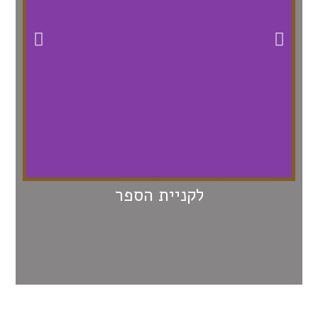
עמית חיו שר על פריז ועל
ערב
לקניית הספר
רמלה