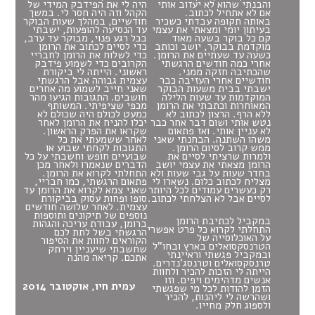
והבנתי שהוא לא יעזוב אותי
היה לי את הפידבק המידי של
אם לא אתחיל לכתוב.
הקהל וזה היה חסר לי. במשך
באותה תקופה עבדתי כשכיר
חודשיים, במהלך שעות הבוקר
בעיתון יומי ומצאתי את עצמי
עד הנסיעה להופעות, ישבתי
קם כל בוקר בשעה מאוד
בכל רגע פנוי, מבוקר עד ערב,
מוקדמת בבוקר, יושב וכותב
כדי לסיים לכתוב את הרומן
כשעה עד שעתיים את הרומן.
כדי לשלוח את הרומן לחבריי
אחרי כמה חודשים הרגשתי
הקרובים כדי לשמוע פידבק
שהכתיבה חזקה ממני.
ראשוני. הייתה לי ביקורת
חודשיים אחרי העזיבה כבר
עצמית גבוהה אבל הרגשתי
ישבתי בבית משעות הבוקר
שאני חייב לשמוע מה אחרים
המוקדמות עד שעות הלילה
חושבים. התגובות הגיעו מהר
המאוחרות וכתבתי את הרומן
מכפי שציפיתי. המשותף
ללא הרף. הרצון לכתוב לא
כמעט לכולם היה שכולם לא
נטש אותי ושום דבר אחר כבר
יכלו להניח את הרומן לאחר
לא עניין אותי. ואז פתאום
שקראו את הפרק הראשון.
משהו השתנה. הבחנתי שאני
לאחר ששמעתי את כל
ממש קרוב לסיום הרומן.
התגובות לקחתי שבוע או
ולמרות שרציתי לסיים את
שבועיים חופש וחשבתי על כל
הרומן מצאתי את עצמי יושב
הדברים שנאמרו ולאחר מכן
בחדר שעות על גבי שעות ולא
התחלתי לקרוא את הרומן.
מצליח לכתוב כלום. נשארו לי
פתאום הרגשתי, כמו חבריי,
רק כעשרים עמודים לכל היותר
שאני צמא לקרוא את הרומן עד
לסיים אבל לא הצלחתי לכתוב.
סופו ופחות עסוק בביקורת
עצמית. לאחר שלושה חודשים
נוספים של תיקונים ותוספות
במקביל לכתיבת הרומן
ברומן, עבודת עריכה והגהות
התחלתי לקרוא כל פרט אפשרי
הרגשתי בשל לתת לכם
על האוכלוסייה של
הקוראים לחוות את הסיפור
הטרנסקסואלים בארץ ובחו"ל
שחשבתי שיעניין וירתק
ובמקביל פגשתי וראיינתי
אתכם. קריאה מהנה
טרנסקסואלים וטרנסג'נדרים.
הייתה לי הזכות להכיר ולחוות
אנשים מדהימים ויפים. וזו
עמית חיו, אוקטובר 2014
הזמן להודות לכל מי שפגשתי
ושהרשה לי ליהנות, להכיר
ולספוג חלק מחייו.