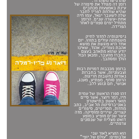
שהרגישו משהו זר.
רומן זה מגולל את סיפורה של
עינת באמצעות מכתבים
שהיא שולחת לפריז לחבר
שלה לשעבר יגאל, עמו חיה
אחת-עשרה שנים. הרומן
מתחיל ימים ספורים לאחר
הפרידה.
ניסיונותיה לחזור לחיק
משפחתה עולים בתוהו. יום
אחד היא פוגשת את מושא
אהבת נעוריה, אהוד, שאינו
יודע שהוא מתאהב בעצם
בחברו מהעבר, ומכאן הכול
הולך ומסתבך.
ברומן מככבות דמויות רבות
וצבעוניות, אשר בחברות
נאורות נחשבות חריגות.
הרומן סוחף, מפתיע, מענג,
אנושי, חם ונוגע ללב.
זהו ספרו הראשון של עמית
חיו, זמר ויוצר, אשר סיים
תואר ראשון בתיאטרון
באוניברסיטת תל אביב, כתב
מחזות, תסריטים, סיפורים
קצרים, שירים ומוסיקה. מזה
עשר שנים מופיע במופע
דואט מצליח של שנסונים
צרפתיים.
הוא הוציא לאור שני
אלבומים: "עולם של יופי"