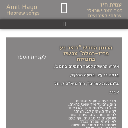
עמית חיו
לתוכן
Amit Hayo
זמר יוצר ישראלי
Hebrew songs
צרפתי לאירועים
הרומן החדש "דואר נע
פריז-רמלה" עכשיו
לקניית הספר
בחנויות
אירוע ההשקה לספר התקיים ביום ג',
25.11.2014, בשעה 19:00,
ב"תולעת ספרים", רח' מזא"ה 7, תל
אביב
מדי פעם שמעתי תגובות
מאנשים על איך שאני נראית,
אבל התעלמתי מהן. לא רציתי
למשוך תשומת לב, רציתי
להיות כמו כולם. הפחיד אותי
שנועצים בי מבטים, אף פעם
לא ידעתי אם זה בגלל
שמתלהבים ממני, או משום