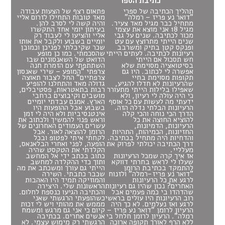
כתיבת הספר
תהליך הכתיבה של ספרי
פתאום רצף של הצעות עבודה
"דואר נע פריז – רמלה"
מאד טובות התחילו לזרום אליי
מתחיל כבר מגיל מאד צעיר.
והיה קשה לי לסרב להן.
מגיל 18 אני מוצא את עצמי
בעיתון יומי אחד התקשרו
מכור לכתיבה. שנים על גבי
אליי והציעו לי לעבוד רק
שנים הייתי מתרוצץ עם עט
יומיים בשבוע ולקבל את אותו
ופנקס קטן בתיק ומשרבב
שכר שקיבלתי לפניכן וכמובן
רעיונות לכתיבה. לעתים הייתי
שהסכמתי. כמו כן מופע
חש תסכול אם הייתי
הדואט של השאנסונים שבו
בסיטואציה מסוימת שלא
השתתפתי עם הזמרת חנה
אפשרה לי לכתוב. היו גם
צרפתי "המופע – שירי שאנסון
תקופות מסוימת בחיי
צרפתיים" החל לצבור תאוצה
שהרעיונות לא חדלו להגיע,
גדולה מאד והתחלנו להופיע
שאפילו בלילות הייתי מתעורר
רבות בתאטראות, פסטיבלים,
כי היה עולה לי רעיון, ולא
מושבים וקיבוצים ברחבי
ידעתי מה לעשות עם כל אוסף
הארץ. אמנם עבדתי יומיים
הרעיונות הבלתי נדלה הזה.
בשבוע אבל ההופעות היו
הדרך הכי נוחה והכי קלה
אינטנסיביות ולא היה לי זמן
להוציא החוצה את כל
וראש פנוי להמשיך ולכתוב את
הרעיונות, הדמיונות,
עשרים העמודים האחרונים של
החזיונות, הכמיהות, התהיות
הרומן להוצאה לאור. אבל
והדחיות היה מתחיל בכתיבה.
לקחתי איתי לפטופ ובכל
דרך הכתיבה יכולתי לפרוק את
הופעה, לפני ואחרי הבלאנאס,
מעלליי.
הקלדתי את הטקסט שהיה
אז איך קרה שמכל הרעיונות
כתוב בכתב ידי אל המחשב
שעלו לי לראש בחרתי דווקא
ותוך כדי ההקלדה למחשב
להתמקד בכתיבת הרומן
הייתי גם עורך ומשכתב את מה
"דואר נע פריז-רמלה" ולזנוח
שכבר כתבתי. השירה
לרגע את כל הרעיונות
והמוזיקה תמיד היו האהבות
האחרים? נכון שהיו גם רעיונות
הראשונות שלי. היצירה
שהדהדו בי כמה פעמים אבל
והכתיבה הגיעו כנספח לחלום.
רוב הרעיונות היו עולים בראשי
כשהופעתי הרגשתי שאני
לרגע ואז נעלמים. לא כך היה
מממש את מהותי ויש לי זכות
הרעיון לרומן "דואר נע פריז –
קיום כי אני גם מרגש ומשמח
רמלה". הרעיון לרומן חלחל בי
אנשים אחרים. בכתיבה
ללא הרף לאורך תקופה ארוכה
הרגשתי רק מימוש עצמי. לא