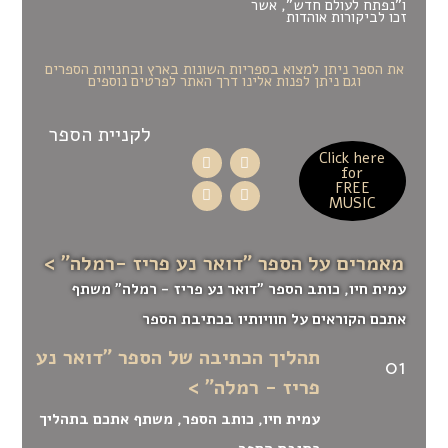
ו"נפתח לעולם חדש", אשר
זכו לביקורות אוהדות
את הספר ניתן למצוא בספריות השונות בארץ ובחנויות הספרים
וגם ניתן לפנות אלינו דרך האתר לפרטים נוספים
לקניית הספר
Click here
for
FREE
MUSIC
מאמרים על הספר "דואר נע פריז -רמלה" >
עמית חיו, כותב הספר "דואר נע פריז - רמלה" משתף
אתכם הקוראים על חוויותיו בכתיבת הספר
תהליך הכתיבה של הספר "דואר נע
01
פריז - רמלה" >
עמית חיו, כותב הספר, משתף אתכם בתהליך