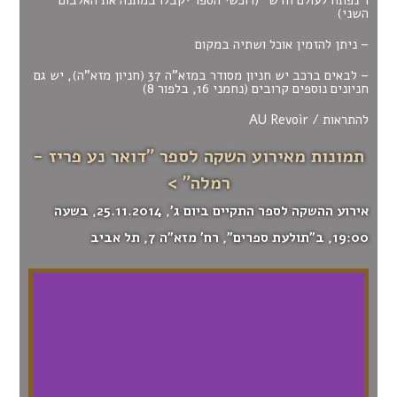
השני)
– ניתן להזמין אוכל ושתיה במקום
– לבאים ברכב יש חניון מסודר במזא”ה 37 (חניון מזא”ה), יש גם
חניונים נוספים קרובים (נחמני 16, בלפור 8)
להתראות / AU Revoir
תמונות מאירוע השקה לספר "דואר נע פריז -
רמלה" >
אירוע ההשקה לספר התקיים ביום ג', 25.11.2014, בשעה
19:00, ב"תולעת ספרים", רח' מזא"ה 7, תל אביב